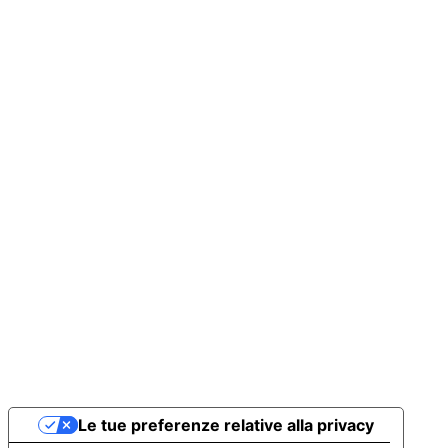
Certificato Bandiere Arancioni
Contatti
Ufficio turistico:
Piazza Matteotti 9A, 01023 Bolsena VT
Tel: 0761/799923 - Fax. 0761/796056
Mail: ufficioturistico@comune.bolsena.vt.it
CF/P.IVA: 00119080562
Le tue preferenze relative alla privacy