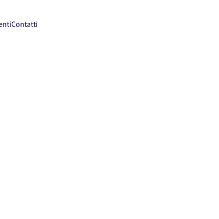
enti
Contatti
DATA
ie
12-13-14 
LUOGO
ale Colesanti,
BOLSENA
e fiorai