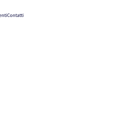
enti
Contatti
i
lo nel