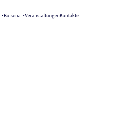
t
Bolsena
Veranstaltungen
Kontakte
n Bolsena
ogramm